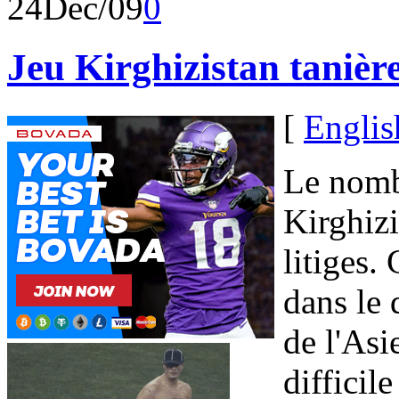
24
Dec/09
0
Jeu Kirghizistan tanièr
[
Englis
Le nomb
Kirghizi
litiges.
dans le 
de l'Asi
difficil