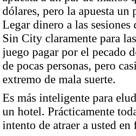
dólares, pero la apuesta un
Legar dinero a las sesiones 
Sin City claramente para las
juego pagar por el pecado d
de pocas personas, pero casi
extremo de mala suerte.
Es más inteligente para elu
un hotel. Prácticamente toda
intento de atraer a usted en