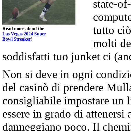
state-of
compute
tutto ci
Read more about the
Las Vegas 2024 Super
Bowl Streaker
!
molti de
soddisfatti tuo junket ci (a
Non si deve in ogni condizi
del casinò di prendere Mull
consigliabile impostare un l
essere in grado di attenersi
danneggiano poco. Il chemin