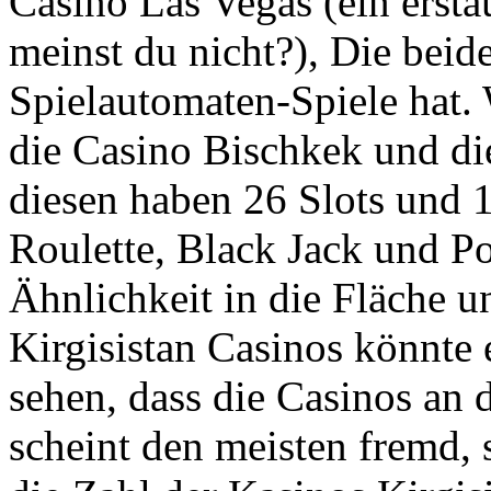
Casino Las Vegas (ein erst
meinst du nicht?), Die beid
Spielautomaten-Spiele hat.
die Casino Bischkek und d
diesen haben 26 Slots und 1
Roulette, Black Jack und Po
Ähnlichkeit in die Fläche 
Kirgisistan Casinos könnte 
sehen, dass die Casinos an 
scheint den meisten fremd, 