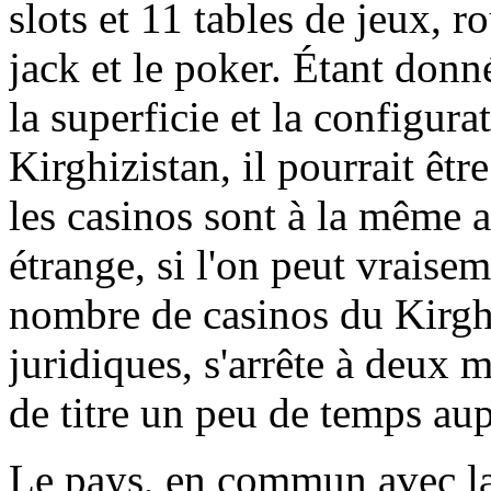
slots et 11 tables de jeux, r
jack et le poker. Étant don
la superficie et la configur
Kirghizistan, il pourrait êt
les casinos sont à la même a
étrange, si l'on peut vraise
nombre de casinos du Kirgh
juridiques, s'arrête à deux 
de titre un peu de temps au
Le pays, en commun avec la 