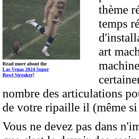
thème ré
temps ré
d'instal
art mach
machines
Read more about the
Las Vegas 2024 Super
Bowl Streaker
!
certain
nombre des articulations pou
de votre ripaille il (même si
Vous ne devez pas dans n'im