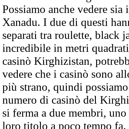
Possiamo anche vedere sia 
Xanadu. I due di questi hann
separati tra roulette, black 
incredibile in metri quadrat
casinò Kirghizistan, potreb
vedere che i casinò sono al
più strano, quindi possiamo
numero di casinò del Kirghiz
si ferma a due membri, uno 
loro titolo a poco tempo fa.