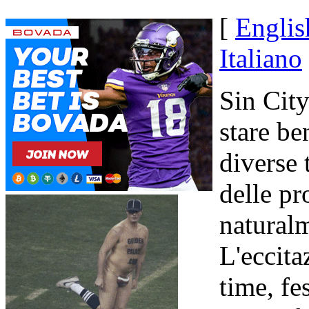
[
Englis
Italiano
Sin City
stare be
diverse 
delle pr
naturalm
L'eccita
time, fe