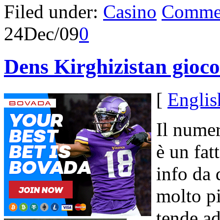
Filed under:
Casino
Commen
24
Dec/09
0
Dens Kirghizistan gioc
[
Englis
Il numer
è un fat
info da 
molto pi
tende ad