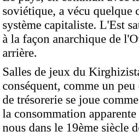
soviétique, a vécu quelque
système capitaliste. L'Est sa
à la façon anarchique de l'
arrière.
Salles de jeux du Kirghizist
conséquent, comme un peu de
de trésorerie se joue comme 
la consommation apparente q
nous dans le 19ème siècle d