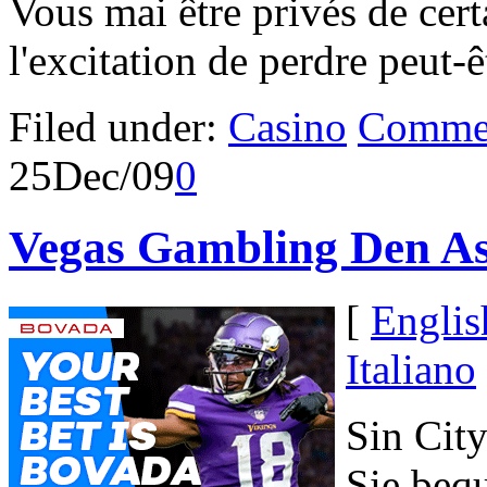
Vous mai être privés de cert
l'excitation de perdre peut-ê
Filed under:
Casino
Commen
25
Dec/09
0
Vegas Gambling Den A
[
Englis
Italiano
Sin City
Sie beq