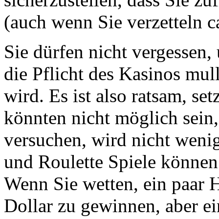
(auch wenn Sie verzetteln c
Sie dürfen nicht vergessen,
die Pflicht des Kasinos mu
wird. Es ist also ratsam, se
könnten nicht möglich sein,
versuchen, wird nicht weni
und Roulette Spiele können
Wenn Sie wetten, ein paar Hä
Dollar zu gewinnen, aber ei